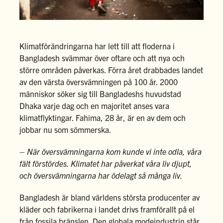
Klimatförändringarna har lett till att floderna i
Bangladesh svämmar över oftare och att nya och
större områden påverkas. Förra året drabbades landet
av den värsta översvämningen på 100 år. 2000
människor söker sig till Bangladeshs huvudstad
Dhaka varje dag och en majoritet anses vara
klimatflyktingar. Fahima, 28 år, är en av dem och
jobbar nu som sömmerska.
–
När översvämningarna kom kunde vi inte odla, våra
fält förstördes. Klimatet har påverkat våra liv djupt,
och översvämningarna har ödelagt så många liv.
Bangladesh är bland världens största producenter av
kläder och fabrikerna i landet drivs framförallt på el
från fossila bränslen. Den globala modeindustrin står