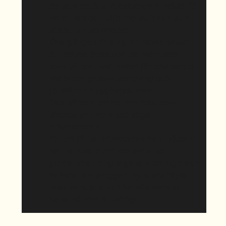
de som berörs. Arbetstagare måste få
vara med och utforma politiken som
ställer om samhället!
Övergången till en grön modeindustri
är inkluderande och de människor
som blir av med jobbet får chansen att
ställa om genom utbildning och
förstärkta trygghetssystem.
Och såklart, att de nya jobb som
skapas ska ha anständiga
arbetsvillkor!
För att få ner klimatpåverkan måste vi
här hemma använda det vi har i
garderoben längre genom att laga och
ta hand om plaggen, hyra eller byta
med varandra och handla second
hand när det är möjligt.