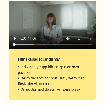
Hur skapas förändring?
• Individer i grupp blir en opinion som
påverkar
• Desto fler som gör ”det lilla”, desto mer
förskjuter vi normerna
• Omge dig med de som vill samma sak.