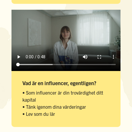
Vad är en influencer, egentligen?
• Som influencer är din trovärdighet ditt
kapital
• Tänk igenom dina värderingar
• Lev som du lär