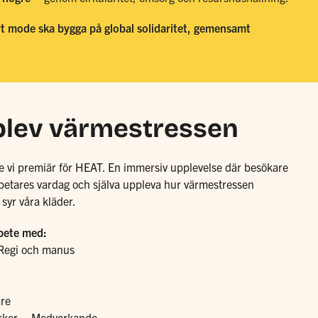
art mode
ska
bygg
a
på global solidaritet, gemensamt
plev värmestressen
vi premiär för HEAT. En immersiv upplevelse där besökare
larbetares vardag och själva uppleva hur värmestressen
syr våra kläder.
rbete med:
Regi och manus
are
rker – Medverkande