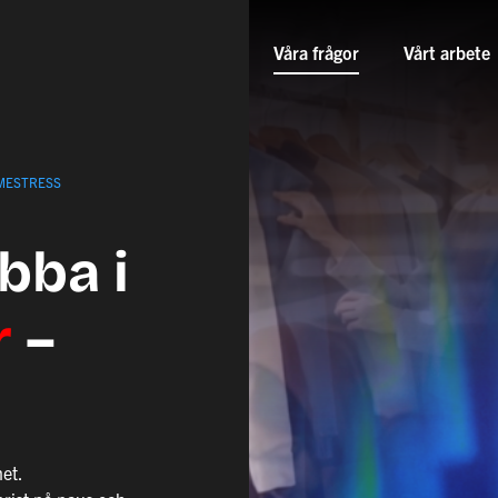
Våra frågor
Vårt arbete
MESTRESS
jobba
i
r
–
et.