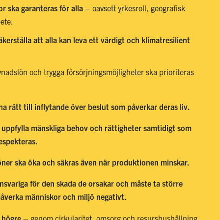
or ska garanteras för alla
– oavsett yrkesroll, geografisk
bete.
kerställa att alla kan leva ett värdigt och klimatresilient
levnadslön och trygga försörjningsmöjligheter ska prioriteras
a rätt till inflytande över beslut som påverkar deras liv.
 uppfylla mänskliga behov och rättigheter samtidigt som
espekteras.
öner ska öka och säkras även när produktionen minskar.
ansvariga för den skada de orsakar och måste ta större
 påverka människor och miljö negativt.
 högre
–
genom cirkularitet, omsorg och resurshushållning
.