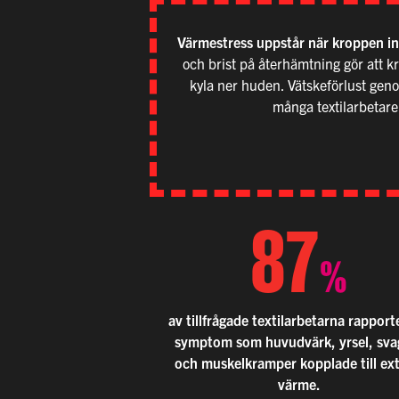
Värmestress uppstår när kroppen inte
och brist på återhämtning gör att k
kyla ner huden. Vätskeförlust genom
m
ån
ga
textilarbe
t
are
87
%
av tillfrågade textilarbetarna rappor
symptom som huvudvärk, yrsel, sva
och muskelkramper kopplade till ex
värme.