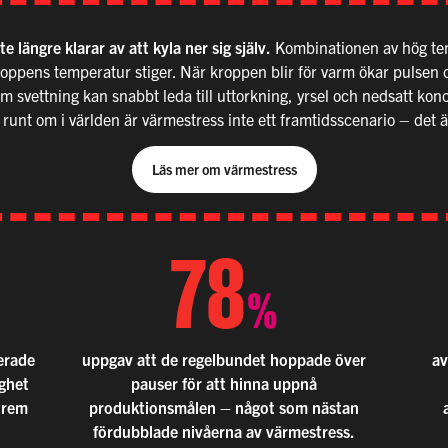
 längre klarar av att kyla ner sig själv.
Kombinationen av hög tem
roppens temperatur stiger. När kroppen blir för varm ökar pulsen o
 svettning kan snabbt leda till uttorkning, yrsel och nedsatt konce
r
u
nt om
i
v
ä
rld
e
n
är
v
ä
rmes
tress
inte
ett
f
ra
mtids
scena
rio
–
d
e
t
ä
Läs mer om värmestress
78
%
terade
uppgav att de regelbundet hoppade över
av
ghet
pauser för att hinna uppnå
trem
produktionsmålen – något som nästan
fördubblade nivåerna av värmestress.