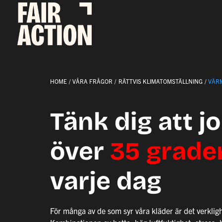
Fortsätt
till
innehållet
HOME
VÅRA FRÅGOR
RÄTTVIS KLIMATOMSTÄLLNING
VÄR
Tänk dig att 
över
35 grade
varje dag
För många av de som syr våra kläder är det verkligh