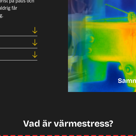
brist på paus och
ldrig får
g.
Samma
Vad är värmestress?