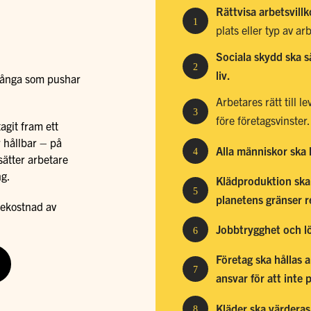
Rättvisa arbetsvillk
1
plats eller typ av ar
Sociala skydd ska sä
2
liv.
 många som pushar
Arbetares rätt till 
3
före företagsvinster.
agit fram ett
r hållbar – på
Alla människor ska h
4
sätter arbetare
ng.
Klädproduktion ska
5
planetens gränser r
bekostnad av
Jobbtrygghet och l
6
Företag ska hållas 
7
ansvar för att inte
Kläder ska värderas
8