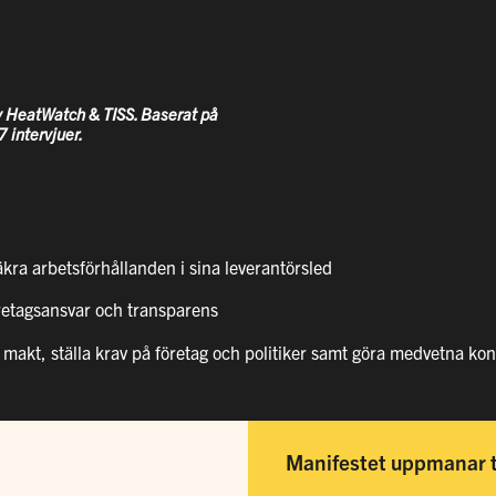
v HeatWatch & TISS. Baserat på
 intervjuer.
äkra arbetsförhållanden i sina leverantörsled
företagsansvar och transparens
makt, ställa krav på företag och politiker samt göra medvetna ko
Manifestet uppmanar til