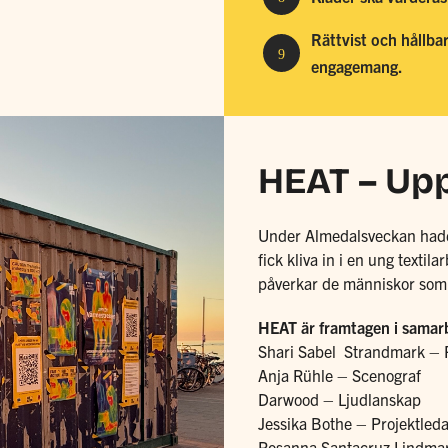
Rättvist och hållb
9
engagemang.
HEAT – Up
Under Almedalsveckan hade 
fick kliva in i en ung texti
påverkar de människor som 
HEAT är framtagen i sama
Shari Sabel Strandmark – 
Anja Rühle – Scenograf
Darwood – Ljudlanskap
Jessika Bothe – Projektled
Rosanna Santacruz Lindma