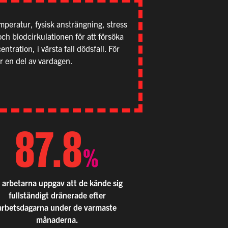
peratur, fysisk ansträngning, stress
ch blodcirkulationen för att försöka
ntration, i värsta fall dödsfall.
För
r
en
del a
v
v
a
rdagen
.
87.8
%
 arbetarna uppgav att de kände sig
fullständigt dränerade efter
arbetsdagarna under de varmaste
månaderna.