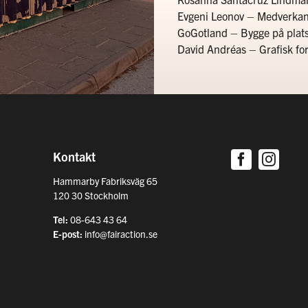
Evgeni Leonov – Medverka
GoGotland – Bygge på plat
David Andréas – Grafisk fo
Kontakt
Hammarby Fabriksväg 65
120 30 Stockholm
Tel:
08-643 43 64
E-post:
info@fairaction.se