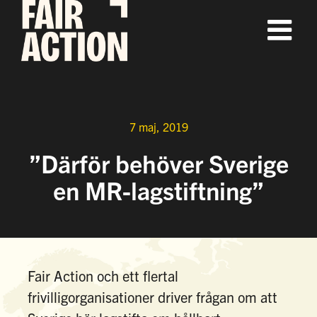
Fortsätt
till
innehållet
7 maj, 2019
”Därför behöver Sverige
en MR-lagstiftning”
Fair Action och ett flertal
frivilligorganisationer driver frågan om att