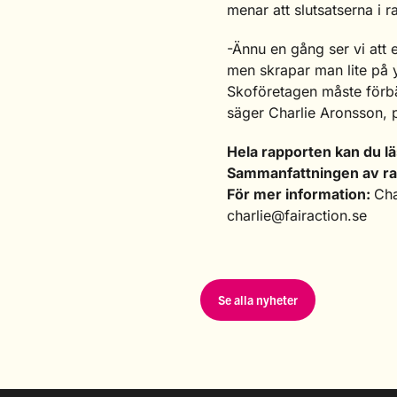
menar att slutsatserna i r
-Ännu en gång ser vi att e
men skrapar man lite på y
Skoföretagen måste förbät
säger Charlie Aronsson, p
Hela rapporten kan du l
Sammanfattningen av ra
För mer information:
Cha
charlie@fairaction.se
Se alla nyheter