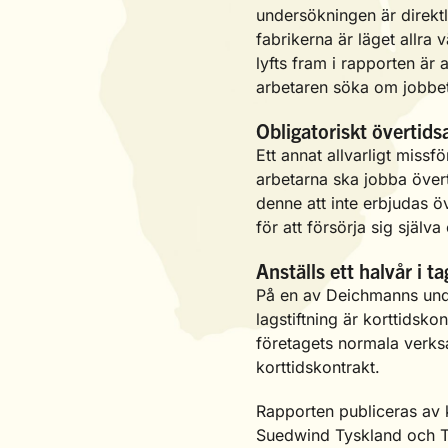
undersökningen är direkt
fabrikerna är läget allra
lyfts fram i rapporten är
arbetaren söka om jobbe
Obligatoriskt övertids
Ett annat allvarligt missf
arbetarna ska jobba övert
denne att inte erbjudas ö
för att försörja sig själva
Anställs ett halvår i ta
På en av Deichmanns unde
lagstiftning är korttidsko
företagets normala verksa
korttidskontrakt.
Rapporten publiceras av 
Suedwind Tyskland och Tr