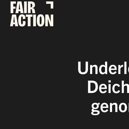
Fortsätt
till
innehållet
Underl
Deich
geno