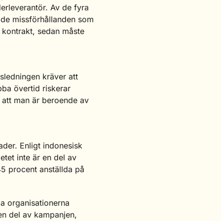
erleverantör. Av de fyra
nd de missförhållanden som
ga kontrakt, sedan måste
ksledningen kräver att
bba övertid riskerar
r att man är beroende av
der. Enligt indonesisk
etet inte är en del av
45 procent anställda på
a organisationerna
 en del av kampanjen,