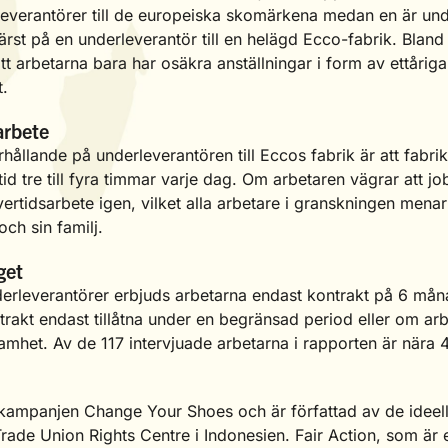
leverantörer till de europeiska skomärkena medan en är und
 värst på en underleverantör till en helägd Ecco-fabrik. Bla
 att arbetarna bara har osäkra anställningar i form av ettåri
t.
arbete
örhållande på underleverantören till Eccos fabrik är att fabri
id tre till fyra timmar varje dag. Om arbetaren vägrar att jo
vertidsarbete igen, vilket alla arbetare i granskningen mena
 och sin familj.
get
rleverantörer erbjuds arbetarna endast kontrakt på 6 måna
ntrakt endast tillåtna under en begränsad period eller om arb
mhet. Av de 117 intervjuade arbetarna i rapporten är nära 
kampanjen Change Your Shoes och är författad av de ideell
ade Union Rights Centre i Indonesien. Fair Action, som är