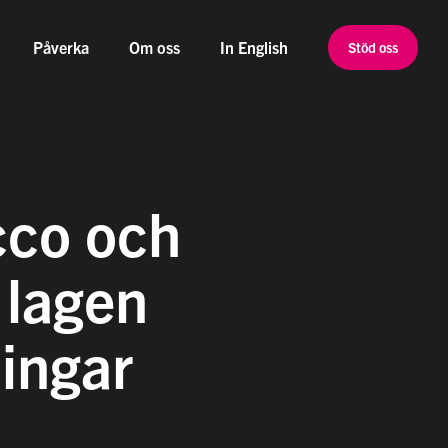
Påverka
Om oss
In English
Stöd oss
cco och
 lagen
ingar