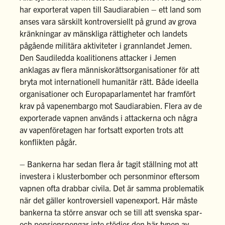
har exporterat vapen till Saudiarabien – ett land som
anses vara särskilt kontroversiellt på grund av grova
kränkningar av mänskliga rättigheter och landets
pågående militära aktiviteter i grannlandet Jemen.
Den Saudiledda koalitionens attacker i Jemen
anklagas av flera människorättsorganisationer för att
bryta mot internationell humanitär rätt. Både ideella
organisationer och Europaparlamentet har framfört
krav på vapenembargo mot Saudiarabien. Flera av de
exporterade vapnen används i attackerna och några
av vapenföretagen har fortsatt exporten trots att
konflikten pågår.
– Bankerna har sedan flera år tagit ställning mot att
investera i klusterbomber och personminor eftersom
vapnen ofta drabbar civila. Det är samma problematik
när det gäller kontroversiell vapenexport. Här måste
bankerna ta större ansvar och se till att svenska spar-
och pensionspengar inte stödjer den här typen av