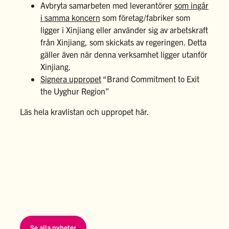
Avbryta samarbeten med leverantörer
som ingår
i samma koncern
som företag/fabriker som
ligger i Xinjiang eller använder sig av arbetskraft
från Xinjiang, som skickats av regeringen. Detta
gäller även när denna verksamhet ligger utanför
Xinjiang.
Signera uppropet
“
Brand Commitment to Exit
the Uyghur Region
”
Läs hela kravlistan och uppropet
här
.
Se alla nyheter