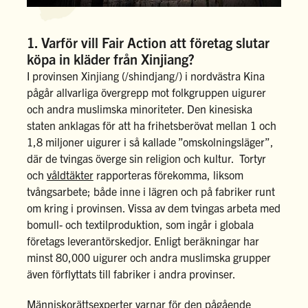
1. Varför vill Fair Action att företag slutar
köpa in kläder från Xinjiang?
I provinsen Xinjiang (/shindjang/) i nordvästra Kina
pågår allvarliga övergrepp mot folkgruppen uigurer
och andra muslimska minoriteter. Den kinesiska
staten anklagas för att ha frihetsberövat mellan 1 och
1,8 miljoner uigurer i så kallade ”omskolningsläger”,
där de tvingas överge sin religion och kultur. Tortyr
och
våldtäkter
rapporteras förekomma, liksom
tvångsarbete; både inne i lägren och på fabriker runt
om kring i provinsen. Vissa av dem tvingas arbeta med
bomull- och textilproduktion, som ingår i globala
företags leverantörskedjor. Enligt beräkningar har
minst 80,000 uigurer och andra muslimska grupper
även förflyttats till fabriker i andra provinser.
Människorättsexperter varnar för den pågående